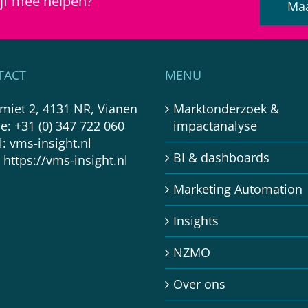
jf mee helpen?
Maa
TACT
MENU
imiet 2, 4131 NR, Vianen
Marktonderzoek &
e:
+31 (0) 347 722 060
impactanalyse
l:
vms-insight.nl
BI & dashboards
:
https://vms-insight.nl
Marketing Automation
Insights
NZMO
Over ons