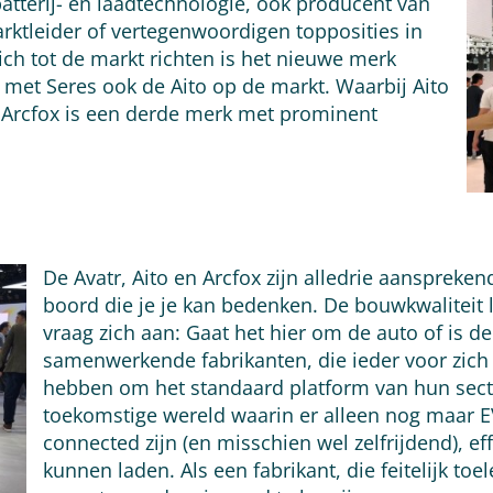
atterij- en laadtechnologie, ook producent van
marktleider of vertegenwoordigen topposities in
zich tot de markt richten is het nieuwe merk
met Seres ook de Aito op de markt. Waarbij Aito
. Arcfox is een derde merk met prominent
De Avatr, Aito en Arcfox zijn alledrie aansprek
boord die je je kan bedenken. De bouwkwaliteit l
vraag zich aan: Gaat het hier om de auto of is d
samenwerkende fabrikanten, die ieder voor zich 
hebben om het standaard platform van hun sect
toekomstige wereld waarin er alleen nog maar E
connected zijn (en misschien wel zelfrijdend), e
kunnen laden. Als een fabrikant, die feitelijk toe