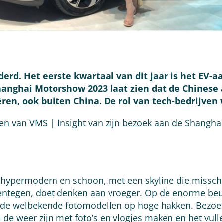
orderd. Het eerste kwartaal van dit jaar is het E
anghai Motorshow 2023 laat zien dat de Chinese
en, ook buiten China. De rol van tech-bedrijven w
ten van VMS | Insight van zijn bezoek aan de Shangh
s hypermodern en schoon, met een skyline die missch
ntegen, doet denken aan vroeger. Op de enorme beur
n de welbekende fotomodellen op hoge hakken. Bezoe
n de weer zijn met foto’s en vlogjes maken en het vul