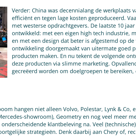
Verder: China was decennialang de werkplaats 
efficiënt en tegen lage kosten geproduceerd. Va
met westerse opdrachtgevers. De laatste 10 jaar
ontwikkeld: met een eigen high tech industrie, m
en met een design dat beter is afgestemd op de
ontwikkeling doorgemaakt van uitermate goed 
producten maken. En nu tekent de volgende ontwi
deze producten via slimme marketing. Opvallend
gecreëerd worden om doelgroepen te bereiken, o
oom hangen niet alleen Volvo, Polestar, Lynk & Co, en
 de Mercedes-showroom), Geometry en nog veel meer m
, onderscheidende klantbeleving na. Veel (technisc
rtgelijke strategieën. Denk daarbij aan Chery of, re