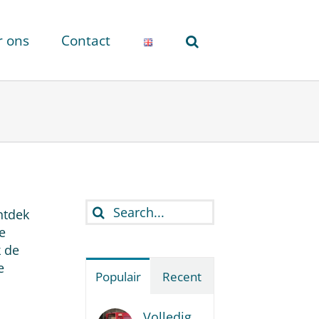
r ons
Contact
Search
ntdek
for:
e
k de
e
Populair
Recent
Volledig