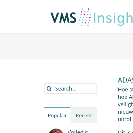
Ga
naar
inhoud
ADAS
Search
Hoe s
for:
hoe A
veili
nieuw
Populair
Recent
uitro
Volledig
Dit is