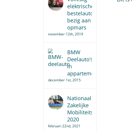
elektrische
bestelauto
bezig aan
opmars
november 12th, 2019
BMW
Deelauto’s
in
appartementencomplex.
december 1st, 2015
Nationaal
Zakelijke
Mobiliteitsonderzoek
2020
februari 22nd, 2021