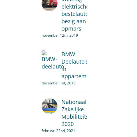
elektrische
bestelauto
bezig aan
opmars
november 12th, 2019
BMW
Deelauto’s
in
appartementencomplex.
december 1st, 2015
Nationaal
Zakelijke
Mobiliteitsonderzoek
2020
februari 22nd, 2021