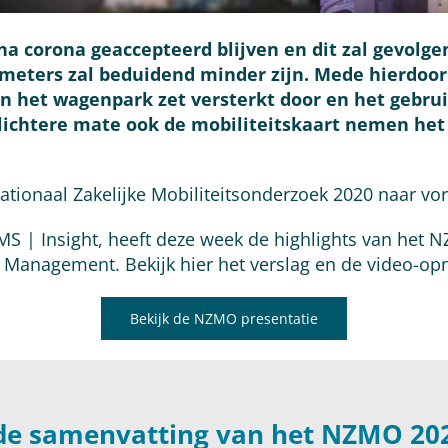
na corona geaccepteerd blijven en dit zal gevolg
lometers zal beduidend minder zijn. Mede hierdoo
 het wagenpark zet versterkt door en het gebruik
n lichtere mate ook de mobiliteitskaart nemen he
 Nationaal Zakelijke Mobiliteitsonderzoek 2020 naar v
MS | Insight, heeft deze week de highlights van het 
Management. Bekijk hier het verslag en de video-o
Bekijk de NZMO presentatie
de samenvatting van het NZMO 202