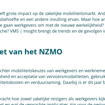
ft grote impact op de zakelijke mobiliteitsmarkt. An
tsbehoefte en een andere invulling ervan. Maar hoe a
Hoe gaan werkgevers om met de nieuwe werkelijkheid? 
che? VMS | Insight brengt de trends en de gevolgen 
zet van het NZMO
achter mobiliteitskeuzes van werkgevers en werknemers
kheid en acceptatie van vervoersmodaliteiten, gebruik
teitskosten en verduurzaming. Daarbij is er dit jaar
bracht hoe zowel zakelijke reizigers als werkgevers kij
ert en wat de verwachte implicaties zijn voor de peri