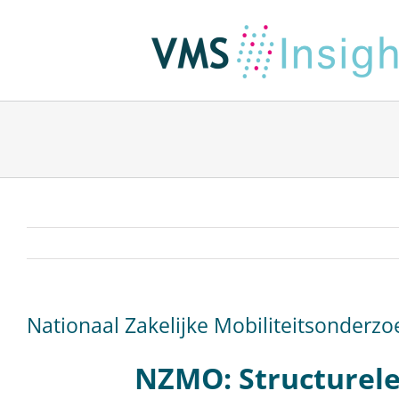
Ga
naar
inhoud
Nationaal Zakelijke Mobiliteitsonderzo
NZMO: Structurele