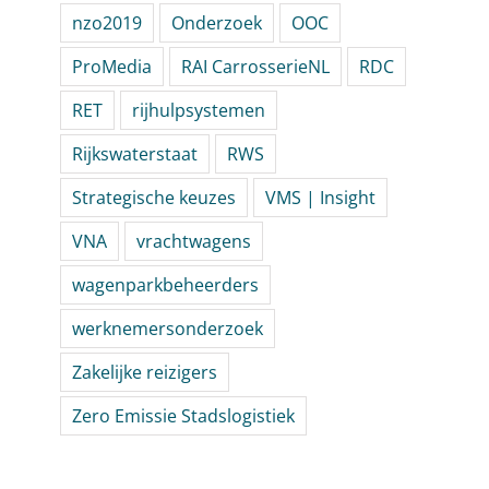
nzo2019
Onderzoek
OOC
ProMedia
RAI CarrosserieNL
RDC
RET
rijhulpsystemen
Rijkswaterstaat
RWS
Strategische keuzes
VMS | Insight
VNA
vrachtwagens
wagenparkbeheerders
werknemersonderzoek
Zakelijke reizigers
Zero Emissie Stadslogistiek